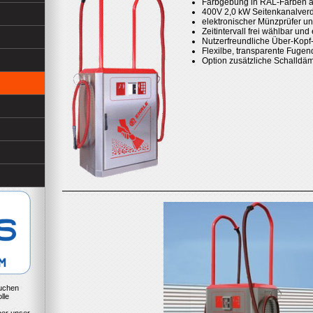
Farbgebung in RAL-Farben a
400V 2,0 kW Seitenkanalverd
elektronischer Münzprüfer u
Zeitintervall frei wählbar und 
Nutzerfreundliche Über-Kopf
Flexilbe, transparente Fuge
Option zusätzliche Schalld
suchen
lle