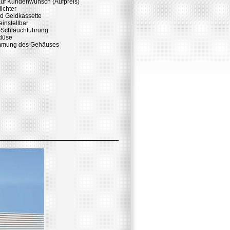
uf Kundenwunsch (Aufpreis)
ichter
nd Geldkassette
einstellbar
-Schlauchführung
ndüse
ämmung des Gehäuses