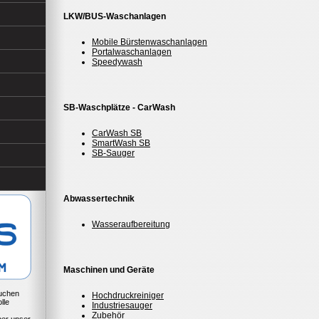
LKW/BUS-Waschanlagen
Mobile Bürstenwaschanlagen
Portalwaschanlagen
Speedywash
SB-Waschplätze - CarWash
CarWash SB
SmartWash SB
SB-Sauger
Abwassertechnik
Wasseraufbereitung
Maschinen und Geräte
suchen
Hochdruckreiniger
lle
Industriesauger
Zubehör